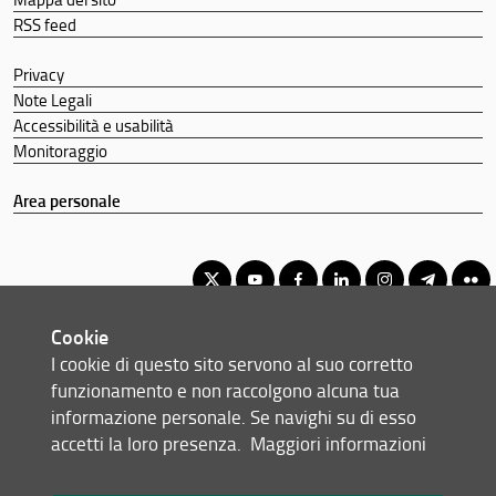
RSS feed
Privacy
Note Legali
Accessibilità e usabilità
Monitoraggio
Area personale
Cookie
Corso di Laurea Triennale in Scienze faunistiche
I cookie di questo sito servono al suo corretto
© Copyright 2012-2026 Università degli Studi di Firenze UNIFI
funzionamento e non raccolgono alcuna tua
P.IVA/Cod.Fis 01279680480
informazione personale. Se navighi su di esso
accetti la loro presenza.
Maggiori informazioni
Piazzale delle Cascine, 18 - 50144 Firenze (FI)
Tel: +39 055 2755700