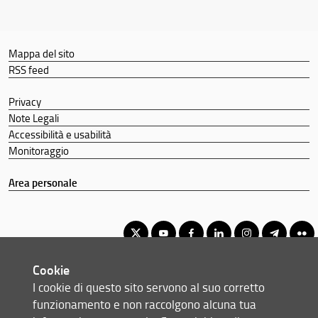
Mappa del sito
RSS feed
Privacy
Note Legali
Accessibilità e usabilità
Monitoraggio
Area personale
Cookie
Corso di Laurea Triennale in Scienze faunistiche
I cookie di questo sito servono al suo corretto
© Copyright 2012-2026 Università degli Studi di Firenze UNIFI
funzionamento e non raccolgono alcuna tua
P.IVA/Cod.Fis 01279680480