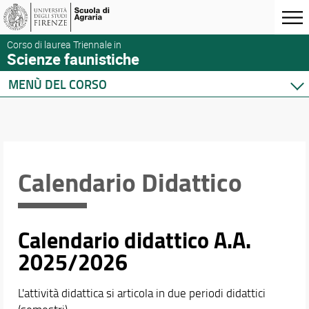
Corso di laurea Triennale in
Scienze faunistiche
MENÙ DEL CORSO
Home
Corso di studio
Didattica
Docenti
Calendario Didattico
Orario e calendari
Calendario Didattico
Calendario didattico A.A.
Orario delle lezioni
Calendario Lauree
2025/2026
L'attività didattica si articola in due periodi didattici