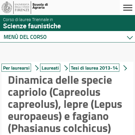
Corso di laurea Triennale in
Scienze faunistiche
MENÙ DEL CORSO
Home
Corso di studio
Presentazione del corso
Per laurearsi
Laureati
Tesi di laurea 2013-14
Sedi e strutture
Dinamica delle specie
Norme e regolamenti
capriolo (Capreolus
Organizzazione
Segnalazioni e reclami
capreolus), lepre (Lepus
Qualità e Valutazione della didattica
europaeus) e fagiano
Per iscriversi
Per laurearsi
(Phasianus colchicus)
Per le aziende