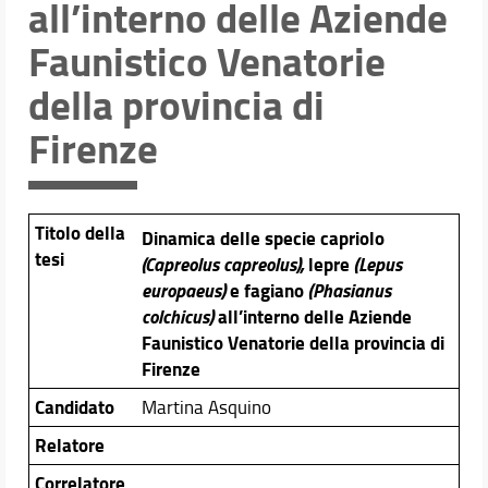
all’interno delle Aziende
Didattica
Faunistico Venatorie
Docenti
Orario e calendari
della provincia di
Firenze
Titolo della
Dinamica delle specie capriolo
tesi
(Capreolus capreolus),
lepre
(Lepus
europaeus)
e fagiano
(Phasianus
colchicus)
all’interno delle Aziende
Faunistico Venatorie della provincia di
Firenze
Candidato
Martina Asquino
Relatore
Correlatore