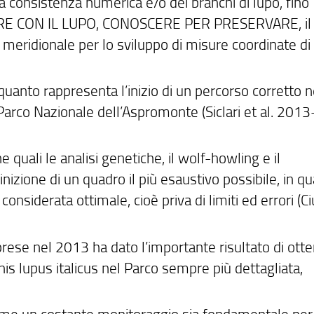
a consistenza numerica e/o dei branchi di lupo, fino
IVERE CON IL LUPO, CONOSCERE PER PRESERVARE, il
 meridionale per lo sviluppo di misure coordinate di
quanto rappresenta l’inizio di un percorso corretto n
arco Nazionale dell’Aspromonte (Siclari et al. 2013
e quali le analisi genetiche, il wolf-howling e il
izione di un quadro il più esaustivo possibile, in q
siderata ottimale, cioè priva di limiti ed errori (Ciu
raprese nel 2013 ha dato l’importante risultato di ott
is lupus italicus nel Parco sempre più dettagliata,
come un costante monitoraggio sia fondamentale per