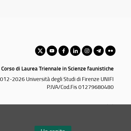
Corso di Laurea Triennale in Scienze faunistiche
012-2026 Università degli Studi di Firenze UNIFI
P.IVA/Cod.Fis 01279680480
Piazzale delle Cascine, 18 - 50144 Firenze (FI)
Tel: +39 055 2755700
Email:
scuola(AT)agraria.unifi.it