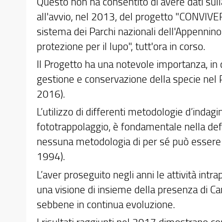
Questo non ha consentito di avere dati sull
all'avvio, nel 2013, del progetto "CONV
sistema dei Parchi nazionali dell'Appennino
protezione per il lupo", tutt'ora in corso.
Il Progetto ha una notevole importanza, in 
gestione e conservazione della specie nel P
2016).
L’utilizzo di differenti metodologie d’indagin
fototrappolaggio, è fondamentale nella defin
nessuna metodologia di per sé può essere con
1994).
L’aver proseguito negli anni le attività int
una visione di insieme della presenza di Can
sebbene in continua evoluzione.
I risultati raggiunti nel 2017 dimostrano 