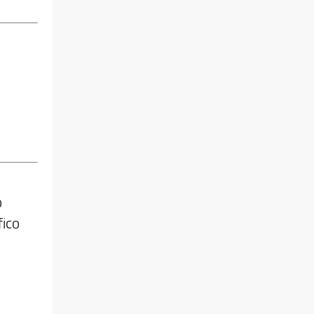
o
fico
i