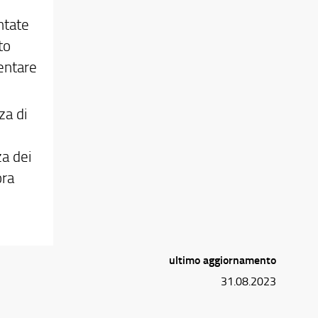
ntate
to
entare
za di
za dei
ora
ultimo aggiornamento
31.08.2023