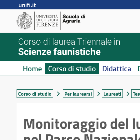
unifi.it
Corso di laurea Triennale in
Scienze faunistiche
Home
Corso di studio
Didattica
Corso di studio
Per laurearsi
Laureati
Tes
Monitoraggio del lu
nel Parco Nazional