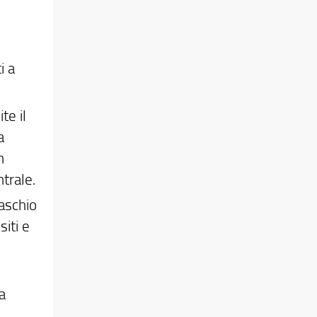
i a
te il
a
n
trale.
maschio
iti e
a