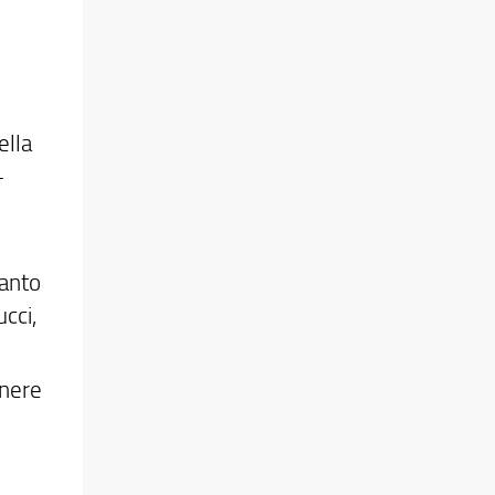
ella
-
uanto
cci,
enere