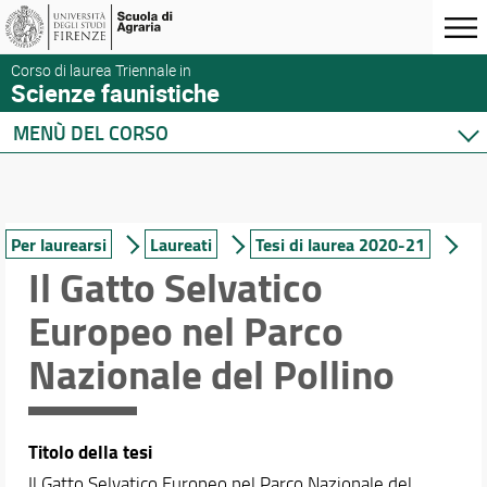
Corso di laurea Triennale in
Scienze faunistiche
MENÙ DEL CORSO
Home
Corso di studio
Presentazione del corso
Per laurearsi
Laureati
Tesi di laurea 2020-21
Sedi e strutture
Il Gatto Selvatico
Norme e regolamenti
Europeo nel Parco
Organizzazione
Segnalazioni e reclami
Nazionale del Pollino
Qualità e Valutazione della didattica
Per iscriversi
Per laurearsi
Titolo della tesi
Per le aziende
Il Gatto Selvatico Europeo nel Parco Nazionale del