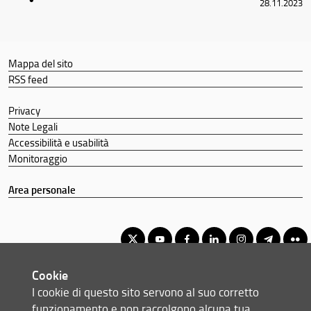
28.11.2023
Mappa del sito
RSS feed
Privacy
Note Legali
Accessibilità e usabilità
Monitoraggio
Area personale
Cookie
Corso di Laurea Triennale in Scienze faunistiche
I cookie di questo sito servono al suo corretto
© Copyright 2012-2026 Università degli Studi di Firenze UNIFI
funzionamento e non raccolgono alcuna tua