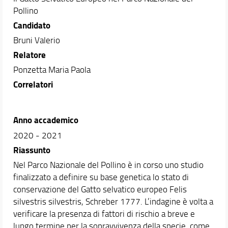
Didattica
Pollino
Docenti
Candidato
Orario e calendari
Bruni Valerio
Relatore
Ponzetta Maria Paola
Correlatori
Anno accademico
2020 - 2021
Riassunto
Nel Parco Nazionale del Pollino è in corso uno studio
finalizzato a definire su base genetica lo stato di
conservazione del Gatto selvatico europeo Felis
silvestris silvestris, Schreber 1777. L’indagine è volta a
verificare la presenza di fattori di rischio a breve e
lungo termine per la sopravvivenza della specie, come